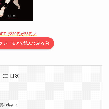
OFFで220円が66円／
クシーモアで読んでみる
目次
と晃の出会い