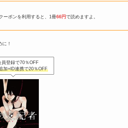
Fクーポンを利用すると、1冊
66円
で読めますよ。
めに！
員登録で70％OFF
追加+ID連携で20％OFF