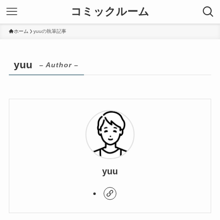
コミックルーム
ホーム
yuuの執筆記事
yuu
– Author –
yuu