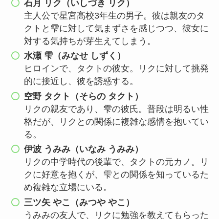
石月 リク（いしづき リク）
主人公で星宮高校3年生の男子。彼は親友のタ
クトと雫に対して気まずさを感じつつ、彼女に
対する気持ちが芽生えてしまう。
水瀬 雫（みなせ しずく）
ヒロインで、タクトの彼女。リクに対して挑発
的に接近し、彼を誘惑する。
空野 タクト（そらの タクト）
リクの親友であり、雫の彼氏。普段は明るい性
格だが、リクとの関係に複雑な感情を抱いてい
る。
伊波 うみみ（いなみ うみみ）
リクの中学時代の後輩で、タクトの元カノ。リ
クに好意を抱くが、雫との関係を知っているた
め複雑な立場にいる。
三ツ矢 やこ（みつや やこ）
うみみの友人で、リクに勉強を教えてもらった